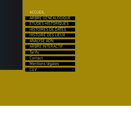
ACCUEIL
ARBRE GÉNÉALOGIQUE
ÉTUDES HISTORIQUES
HISTOIRES DE DATES
HISTOIRE DES LIEUX
ANALYSE ADN
ARBRE INTERACTIF
Tarifs
Contact
Mentions légales
CGV